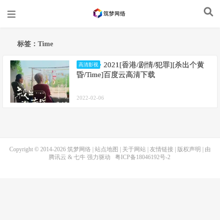
标签：Time
2021[香港/剧情/犯罪][杀出个黄
高清影视
昏/Time]百度云高清下载
2022-02-06
Copyright © 2014-2026
筑梦网络
|
站点地图
|
关于网站
|
友情链接
|
版权声明
| 由
腾讯云
&
七牛
强力驱动
粤ICP备18046192号-2