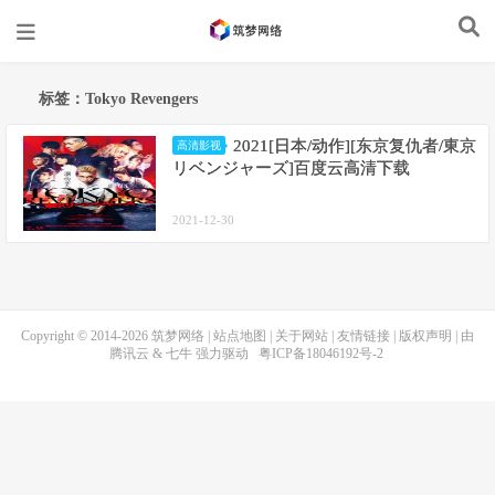
标签：Tokyo Revengers
2021[日本/动作][东京复仇者/東京
高清影视
リベンジャーズ]百度云高清下载
2021-12-30
Copyright © 2014-2026
筑梦网络
|
站点地图
|
关于网站
|
友情链接
|
版权声明
| 由
腾讯云
&
七牛
强力驱动
粤ICP备18046192号-2