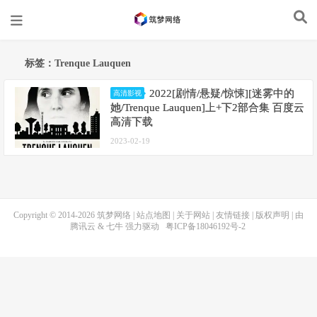
标签：Trenque Lauquen
2022[剧情/悬疑/惊悚][迷雾中的
高清影视
她/Trenque Lauquen]上+下2部合集 百度云
高清下载
2023-02-19
Copyright © 2014-2026
筑梦网络
|
站点地图
|
关于网站
|
友情链接
|
版权声明
| 由
腾讯云
&
七牛
强力驱动
粤ICP备18046192号-2