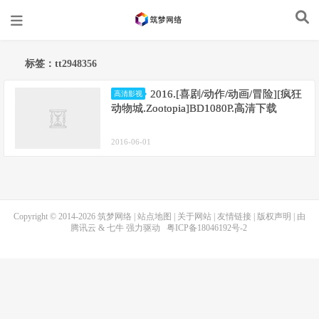
标签：tt2948356
2016.[喜剧/动作/动画/冒险][疯狂
高清影视
动物城.Zootopia]BD1080P.高清下载
2016-06-01
Copyright © 2014-2026
筑梦网络
|
站点地图
|
关于网站
|
友情链接
|
版权声明
| 由
腾讯云
&
七牛
强力驱动
粤ICP备18046192号-2