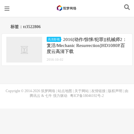
标签：tt3522806
2016[动作/惊悚/犯罪][机械师2：
高清影视
复活/Mechanic Resurrection]HD1080P.百
度云高清下载
2016-10-02
Copyright © 2014-2026
筑梦网络
|
站点地图
|
关于网站
|
友情链接
|
版权声明
| 由
腾讯云
&
七牛
强力驱动
粤ICP备18046192号-2