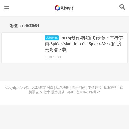
标签：tt4633694
2018[动作/科幻][蜘蛛侠：平行宇
高清影视
宙/Spider-Man: Into the Spider-Verse]百度
云高清下载
2018-12-23
Copyright © 2014-2026
筑梦网络
|
站点地图
|
关于网站
|
友情链接
|
版权声明
| 由
腾讯云
&
七牛
强力驱动
粤ICP备18046192号-2