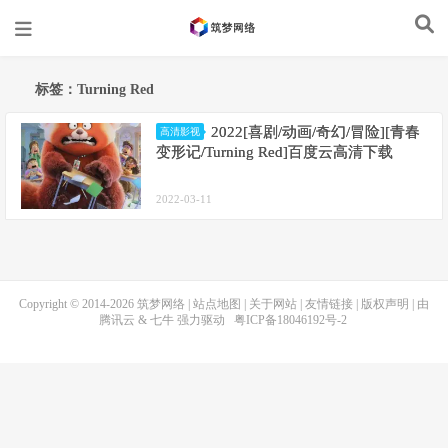
标签：Turning Red
2022[喜剧/动画/奇幻/冒险][青春
高清影视
变形记/Turning Red]百度云高清下载
2022-03-11
Copyright © 2014-2026
筑梦网络
|
站点地图
|
关于网站
|
友情链接
|
版权声明
| 由
腾讯云
&
七牛
强力驱动
粤ICP备18046192号-2