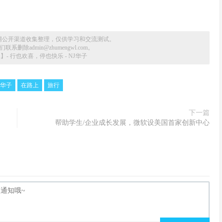
网公开渠道收集整理，仅供学习和交流测试。
删除admin@zhumengwl.com。
】- 行也欢喜，停也快乐 - NJ华子
J华子
在路上
旅行
下一篇
帮助学生/企业成长发展，微软设美国首家创新中心