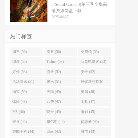
3/Squid Game 3]第三季全集高
清资源网盘下载
2025-06-27
热门标签
周三 (56)
周五 (56)
免费领 (55)
印度 (55)
Twitter (53)
我是电影迷 (53)
好价 (53)
流量 (52)
安全 (52)
活动资讯 (51)
腾讯 (51)
蚂蚁新村答案
(51)
淘宝 (50)
天猫 (49)
英国 (48)
体验 (48)
话费 (47)
工具 (47)
2亿 (46)
现金 (45)
电影 (45)
硅谷 (45)
华尔街 (45)
优惠券 (45)
智能手机 (44)
Uber (43)
城市 (43)