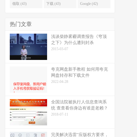
领取 (43)
下载 (43)
Google (42)
热门文章
浅谈柴静雾霾调查报告《穹顶
之下》为什么遭到封杀
2015-03-07
夸克网盘新手教程 如何用夸克
网盘转存和下载文件
2022-04-28
全国法院被执行人信息查询系
统 查查看你身边有谁是老赖？
2018-07-11
完美解决迅雷“应版权方要求，