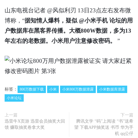
山东电视台记者 @风似利刃 13日23点左右发布微
博称，“
据知情人爆料，疑似 @小米手机 论坛的用
户数据库在黑客界传播。大概800W数据，多为13
年左右的老数据。小米用户注意修改密码。
”
标签：
800万数据下载
小米
小米800万数据泄露
小米数据库泄露
小米论坛
上一篇
下一篇
迅雷牛X页游 迅雷会员抽奖大回
腾讯文学 “码”上阅读 “书”送希
馈 赚取抽奖卷拿大奖
望 下载APP抽奖送 书币 华为手
机 qq公仔