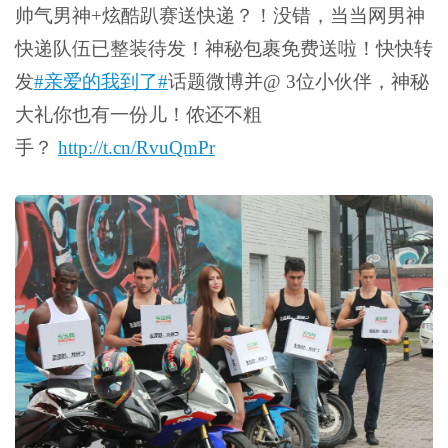
帅气男神+炫酷趴赛送快递？！没错，当当网男神
快递队伍已整装待发！神秘包裹免费送啦！快快转
发
#亲爱的我到了#
话题微博并@ 3位小伙伴，神秘
大礼你也有一份儿！侬还不粗
手？
http://t.cn/RvuQmPr