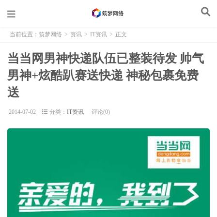
当前位置：
筑梦网络
>
资讯
>
IT资讯
>
正文
当当网男神快递队伍已整装待发 帅气
男神+炫酷趴赛送快递 神秘包裹免费
送
2014-07-02
分类：
IT资讯
评论(0)