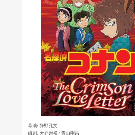
导演
:
静野孔文
编剧
:
大仓崇裕 / 青山刚昌