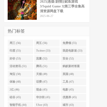
2025[悬疑/剧情][鱿鱼游戏
3/Squid Game 3]第三季全集高
清资源网盘下载
2025-06-27
热门标签
周三 (56)
周五 (56)
免费领 (55)
印度 (55)
Twitter (53)
我是电影迷 (53)
好价 (53)
流量 (52)
安全 (52)
活动资讯 (51)
腾讯 (51)
蚂蚁新村答案
(51)
淘宝 (50)
天猫 (49)
英国 (48)
体验 (48)
话费 (47)
工具 (47)
2亿 (46)
现金 (45)
电影 (45)
硅谷 (45)
华尔街 (45)
优惠券 (45)
智能手机 (44)
Uber (43)
城市 (43)