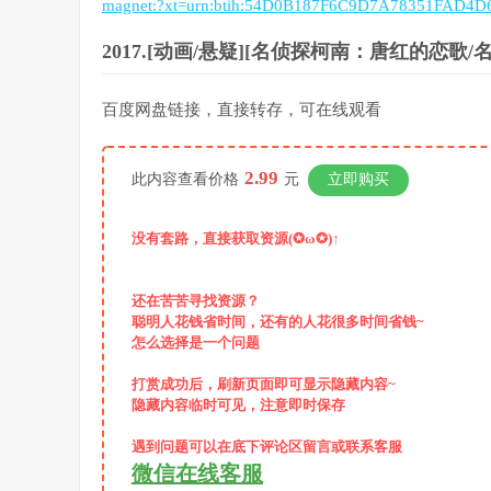
magnet:?xt=urn:btih:54D0B187F6C9D7A78351FAD4
2017.[动画/悬疑][名侦探柯南：唐红的恋
百度网盘链接，直接转存，可在线观看
2.99
此内容查看价格
元
立即购买
没有套路，直接获取资源(✪ω✪)↑
还在苦苦寻找资源？
聪明人花钱省时间，还有的人花很多时间省钱~
怎么选择是一个问题
打赏成功后，
刷新页面即可显示隐藏内容~
隐藏内容临时可见，注意即时保存
遇到问题可以在底下评论区留言或联系客服
微信在线客服