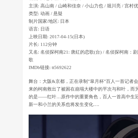
主演
:
高山南 / 山崎和佳奈 / 小山力也 / 堀川亮 / 宫村
类型:
动画 / 悬疑
制片国家/地区:
日本
语言:
日语
上映日期:
2017-04-15(日本)
片长:
112分钟
又名:
名侦探柯南21: 唐紅的恋歌(台) / 名侦探柯南：
歌
IMDb链接:
tt5692622
舞台：大阪&京都，正在录制”皐月杯”百人一首记者
来的柯南救出了被困在崩塌大楼中的平次与和叶，而另
的是——红叶…原作中的重要角色，百人一首高中生冠
新一和小兰的关系也将发生变化….