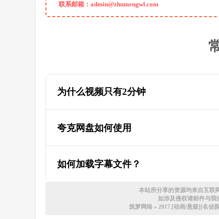
联系邮箱：admin@zhumengwl.com
为什么视频只有2分钟
为什么迅雷云盘的视频只有两分钟，教
夸克网盘如何使用
如何加载字幕文件？
本站所分享的资源均来自互联
如涉及侵权请邮件与我们联系
筑梦网络
»
2017.[动画/悬疑][