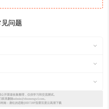
常见问题
你如何观看下载完整版
网公开渠道收集整理，仅供学习和交流测试。
删除admin@zhumengwl.com。
名侦探柯南：唐红的恋歌]HD720P迅雷百度云高清下载