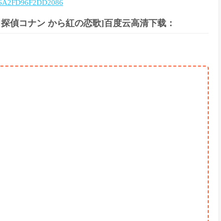
D6A2FD96F2DD2086
歌/名探偵コナン から紅の恋歌]百度云高清下载：