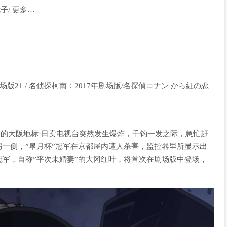
优子/ 更多…
剧场版21 / 名侦探柯南：2017年剧场版/名探偵コナン から紅の恋
会的大阪地标·日卖电视台突然发生爆炸，千钧一发之际，急忙赶
一侧，”皐月杯”冠军在京都屋内遭人杀害，监控器里所显示出
军，自称”平次未婚妻”的大冈红叶，将首次在剧场版中登场，