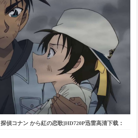
/名探偵コナン から紅の恋歌]HD720P迅雷高清下载：