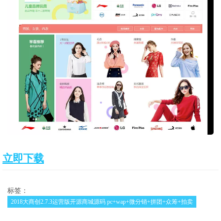
立即下载
标签：
2018大商创2.7.3运营版开源商城源码 pc+wap+微分销+拼团+众筹+拍卖