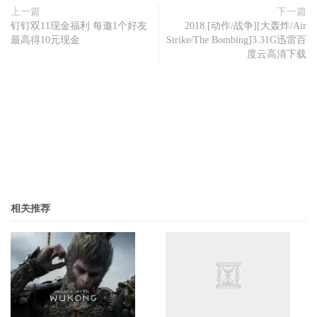
上一篇
下一篇
钉钉双11现金福利 每邀1个好友
2018.[动作/战争][大轰炸/Air
最高得10元现金
Strike/The Bombing]3.31G迅雷百
度云高清下载
相关推荐