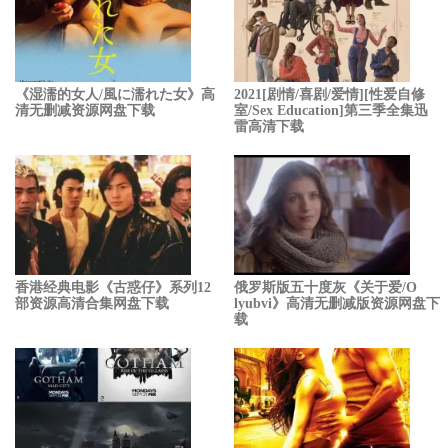
《湿濡的女人/風に濡れた女》高
2021[剧情/喜剧/爱情][性爱自修
清无删减资源网盘下载
室/Sex Education]第三季全集迅
雷高清下载
香港经典电影《古惑仔》系列12
俄罗斯版五十度灰《关于爱/O
部资源高清合集网盘下载
lyubvi》高清无删减版资源网盘下
载