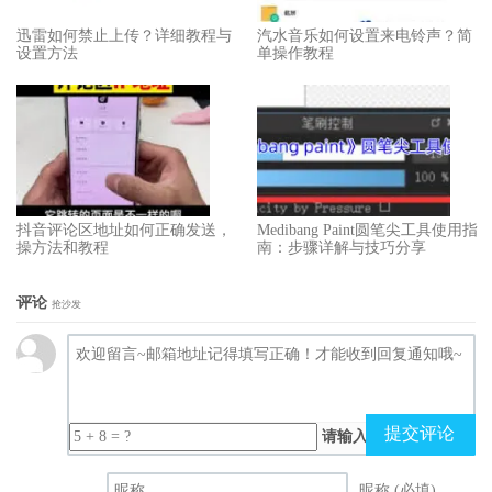
迅雷如何禁止上传？详细教程与
汽水音乐如何设置来电铃声？简
设置方法
单操作教程
抖音评论区地址如何正确发送，
Medibang Paint圆笔尖工具使用指
操方法和教程
南：步骤详解与技巧分享
评论
抢沙发
提交评论
请输入（计算结果）
昵称 (必填)