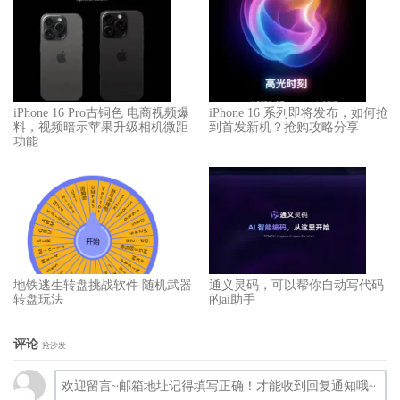
iPhone 16 Pro古铜色 电商视频爆
iPhone 16 系列即将发布，如何抢
料，视频暗示苹果升级相机微距
到首发新机？抢购攻略分享
功能
地铁逃生转盘挑战软件 随机武器
通义灵码，可以帮你自动写代码
转盘玩法
的ai助手
评论
抢沙发