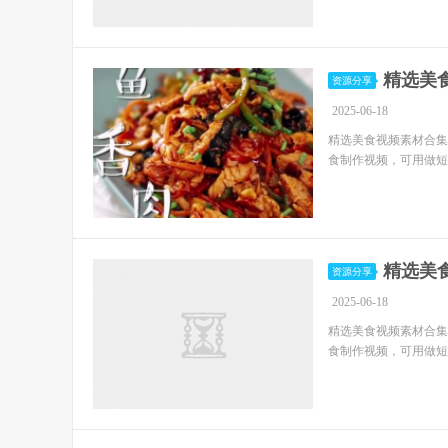
精选美
资源分享
2025-06-18
精选美食视频素材合集7 
食制作视频，可用做短视
精选美
资源分享
2025-06-18
精选美食视频素材合集6
食制作视频，可用做短视