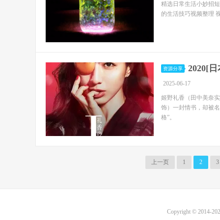
精选日常生活小妙招短视
的生活技巧视频整理 视频
2020
资源分享
2025-06-17
姬野礼香（田中美奈实
饰）一封情书，却被名
格”。
上一页
1
2
3
Copyright © 2014-20