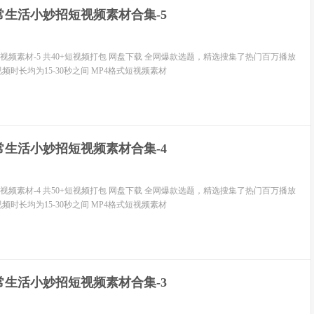
常生活小妙招短视频素材合集-5
频素材-5 共40+短视频打包 网盘下载 ​​全网爆款选题，​精选搜集了热门百万播放
时长均为15-30秒之间 MP4格式短视频素材​​
常生活小妙招短视频素材合集-4
频素材-4 共50+短视频打包 网盘下载 ​​全网爆款选题，​精选搜集了热门百万播放
时长均为15-30秒之间 MP4格式短视频素材​​
常生活小妙招短视频素材合集-3