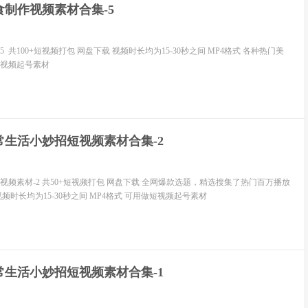
食制作视频素材合集-5
共100+短视频打包 网盘下载 视频时长均为15-30秒之间 MP4格式 各种热门美
频起号素材​​
常生活小妙招短视频素材合集-2
频素材-2 共50+短视频打包 网盘下载 ​​全网爆款选题，​精选搜集了热门百万播放
时长均为15-30秒之间 MP4格式 可用做短视频起号素材​​
常生活小妙招短视频素材合集-1