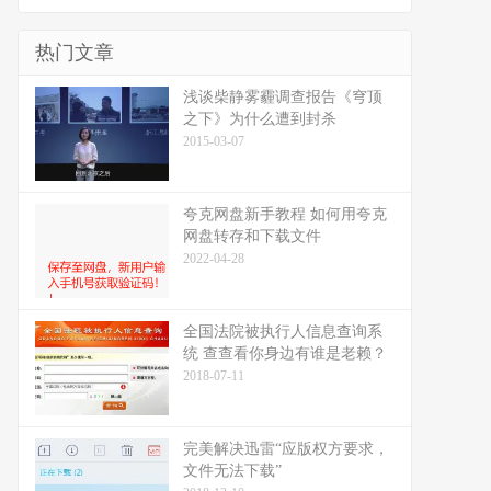
热门文章
浅谈柴静雾霾调查报告《穹顶
之下》为什么遭到封杀
2015-03-07
夸克网盘新手教程 如何用夸克
网盘转存和下载文件
2022-04-28
全国法院被执行人信息查询系
统 查查看你身边有谁是老赖？
2018-07-11
完美解决迅雷“应版权方要求，
文件无法下载”