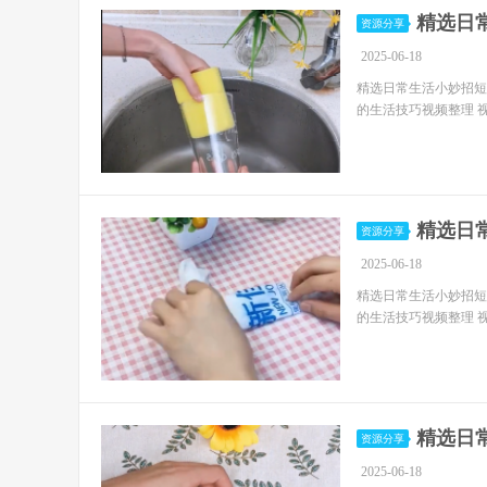
精选日
资源分享
2025-06-18
精选日常生活小妙招短视
的生活技巧视频整理 视频
精选日
资源分享
2025-06-18
精选日常生活小妙招短视
的生活技巧视频整理 视频
精选日
资源分享
2025-06-18