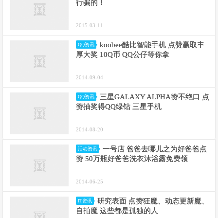
行骗的！
2015-03-11
koobee酷比智能手机 点赞赢取丰
QQ资讯
厚大奖 10Q币 QQ公仔等你拿
2014-09-04
三星GALAXY ALPHA赞不绝口 点
QQ资讯
赞抽奖得QQ绿钻 三星手机
2014-08-20
一号店 爸爸去哪儿之为好爸爸点
活动资讯
赞 50万瓶好爸爸洗衣沐浴露免费领
2014-06-25
研究表面 点赞狂魔、动态更新魔、
IT资讯
自拍魔 这些都是孤独的人