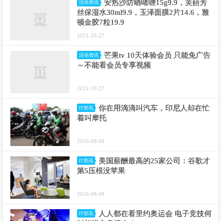
安热沙防晒啫喱15g9.9，芙丽芳
活动资讯
丝保湿水30ml9.9，玉泽面膜2片14.6，雅
顿金胶7粒19.9
2021-10-27
芒果tv 10天体验会员 只能免广告
活动资讯
～不能看会员专享视频
2021-10-27
你在用滴滴叫汽车，印尼人却在忙
IT资讯
着叫摩托
2016-08-08
美国薪酬最高的25家公司：谷歌才
IT资讯
第5压根没苹果
2016-08-08
人人都在看里约奥运会 电子竞技何
IT资讯