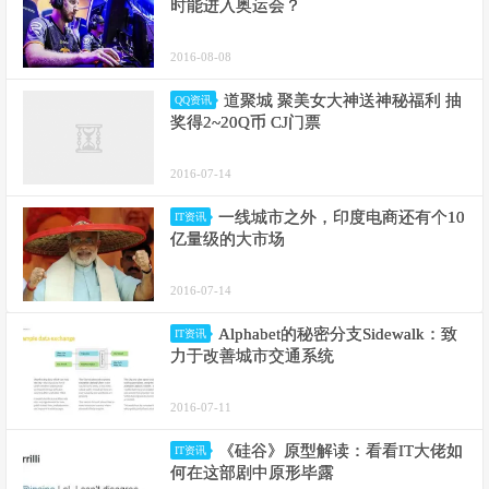
时能进入奥运会？
2016-08-08
道聚城 聚美女大神送神秘福利 抽
QQ资讯
奖得2~20Q币 CJ门票
2016-07-14
一线城市之外，印度电商还有个10
IT资讯
亿量级的大市场
2016-07-14
Alphabet的秘密分支Sidewalk：致
IT资讯
力于改善城市交通系统
2016-07-11
《硅谷》原型解读：看看IT大佬如
IT资讯
何在这部剧中原形毕露