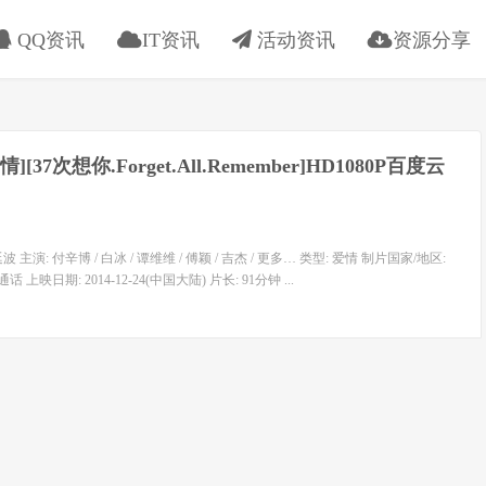
QQ资讯
IT资讯
活动资讯
资源分享
爱情][37次想你.Forget.All.Remember]HD1080P百度云
波 主演: 付辛博 / 白冰 / 谭维维 / 傅颖 / 吉杰 / 更多… 类型: 爱情 制片国家/地区:
上映日期: 2014-12-24(中国大陆) 片长: 91分钟 ...