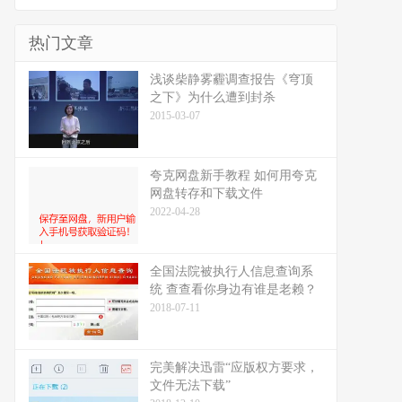
热门文章
浅谈柴静雾霾调查报告《穹顶
之下》为什么遭到封杀
2015-03-07
夸克网盘新手教程 如何用夸克
网盘转存和下载文件
2022-04-28
全国法院被执行人信息查询系
统 查查看你身边有谁是老赖？
2018-07-11
完美解决迅雷“应版权方要求，
文件无法下载”