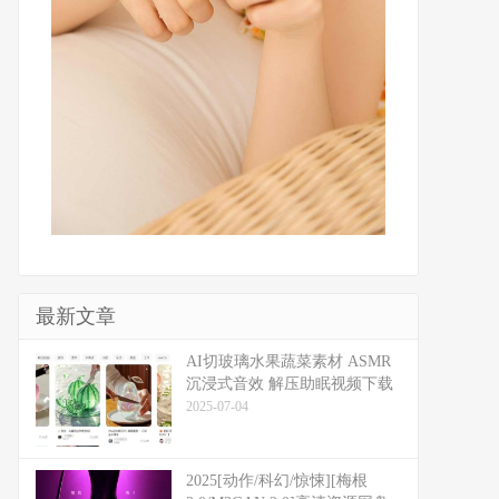
最新文章
​​AI切玻璃水果蔬菜素材 ASMR
沉浸式音效 解压助眠视频下载
2025-07-04
2025[动作/科幻/惊悚][梅根