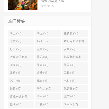
清资源网盘下载
2025-06-27
热门标签
周三 (56)
周五 (56)
免费领 (55)
印度 (55)
Twitter (53)
我是电影迷 (53)
好价 (53)
流量 (52)
安全 (52)
活动资讯 (51)
腾讯 (51)
蚂蚁新村答案
(51)
淘宝 (50)
天猫 (49)
英国 (48)
体验 (48)
话费 (47)
工具 (47)
2亿 (46)
现金 (45)
电影 (45)
硅谷 (45)
华尔街 (45)
优惠券 (45)
智能手机 (44)
Uber (43)
城市 (43)
领取 (43)
下载 (43)
Google (42)