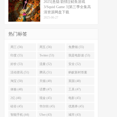
2025[悬疑/剧情][鱿鱼游戏
3/Squid Game 3]第三季全集高
清资源网盘下载
2025-06-27
热门标签
周三 (56)
周五 (56)
免费领 (55)
印度 (55)
Twitter (53)
我是电影迷 (53)
好价 (53)
流量 (52)
安全 (52)
活动资讯 (51)
腾讯 (51)
蚂蚁新村答案
(51)
淘宝 (50)
天猫 (49)
英国 (48)
体验 (48)
话费 (47)
工具 (47)
2亿 (46)
现金 (45)
电影 (45)
硅谷 (45)
华尔街 (45)
优惠券 (45)
智能手机 (44)
Uber (43)
城市 (43)