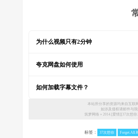
为什么视频只有2分钟
为什么迅雷云盘的视频只有两分钟，教
夸克网盘如何使用
如何加载字幕文件？
本站所分享的资源均来自互联
如涉及侵权请邮件与我们联系
筑梦网络
»
2014.[爱情][37次想你.
标签：
37次想你
Forget.All