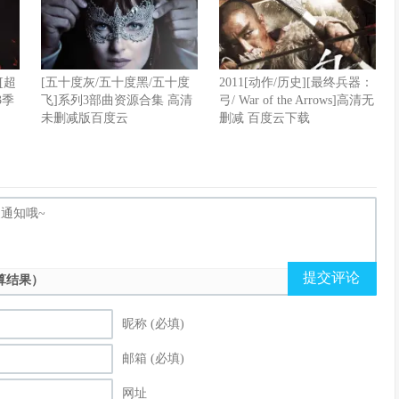
[超
[五十度灰/五十度黑/五十度
2011[动作/历史][最终兵器：
-3季
飞]系列3部曲资源合集 高清
弓/ War of the Arrows]高清无
未删减版百度云
删减 百度云下载
提交评论
算结果）
昵称 (必填)
邮箱 (必填)
网址