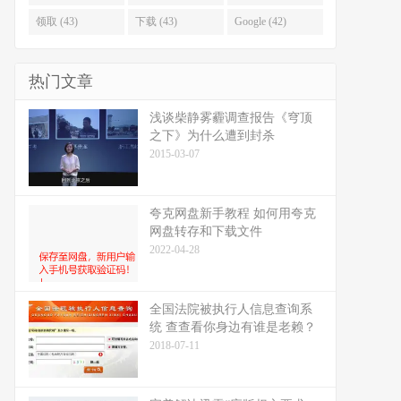
领取 (43)
下载 (43)
Google (42)
热门文章
浅谈柴静雾霾调查报告《穹顶
之下》为什么遭到封杀
2015-03-07
夸克网盘新手教程 如何用夸克
网盘转存和下载文件
2022-04-28
全国法院被执行人信息查询系
统 查查看你身边有谁是老赖？
2018-07-11