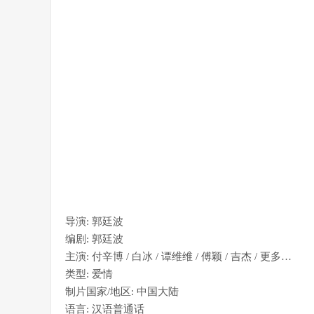
导演: 郭廷波
编剧: 郭廷波
主演: 付辛博 / 白冰 / 谭维维 / 傅颖 / 吉杰 / 更多…
类型: 爱情
制片国家/地区: 中国大陆
语言: 汉语普通话