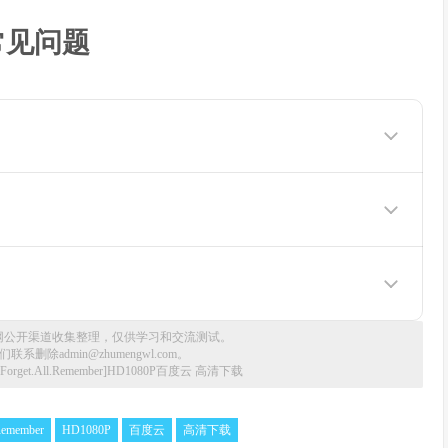
常见问题
你如何观看下载完整版
网公开渠道收集整理，仅供学习和交流测试。
删除admin@zhumengwl.com。
Forget.All.Remember]HD1080P百度云 高清下载
.Remember
HD1080P
百度云
高清下载