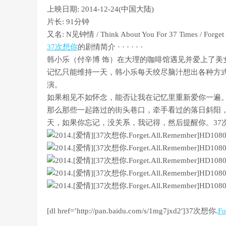
上映日期: 2014-12-24(中国大陆)
片长: 91分钟
又名: N见钟情 / Think About You For 37 Times / Forget
37次想你
的剧情简介 · · · · · ·
韩小乐（付辛博 饰）在大理的咖啡馆遇见并爱上了美
记忆只能维持一天，韩小乐每天绞尽脑汁想出各种方式
演。
如果相见不如怀念，能否让我在记忆里重新爱你一遍
那么那些一起路过的街头巷口，牵手看过的落日斜阳，
天，如果你忘记，没关系，我记得，然后提醒你。37
[dl href=’http://pan.baidu.com/s/1mg7jxd2′]37次想你.
Fo