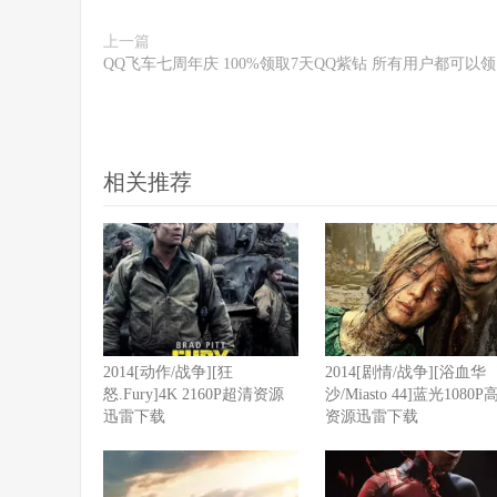
上一篇
QQ飞车七周年庆 100%领取7天QQ紫钻 所有用户都可以
相关推荐
2014[动作/战争][狂
2014[剧情/战争][浴血华
怒.Fury]4K 2160P超清资源
沙/Miasto 44]蓝光1080
迅雷下载
资源迅雷下载