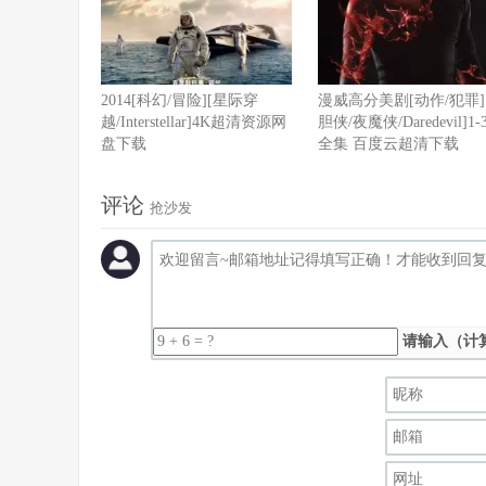
2014[科幻/冒险][星际穿
漫威高分美剧[动作/犯罪]
越/Interstellar]4K超清资源网
胆侠/夜魔侠/Daredevil]1
盘下载
全集 百度云超清下载
评论
抢沙发
请输入（计