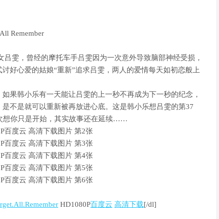
 All Remember
女吕雯，曾经的摩托车手吕雯因为一次意外导致脑部神经受损，
讨好心爱的姑娘“重新”追求吕雯，两人的爱情每天如初恋般上
。如果韩小乐有一天能让吕雯的上一秒不再成为下一秒的纪念，
是不是就可以重新被再放进心底。这是韩小乐想吕雯的第37
次想你只是开始，其实故事还在延续……
rget.All.Remember
HD1080P
百度云
高清下载
[/dl]