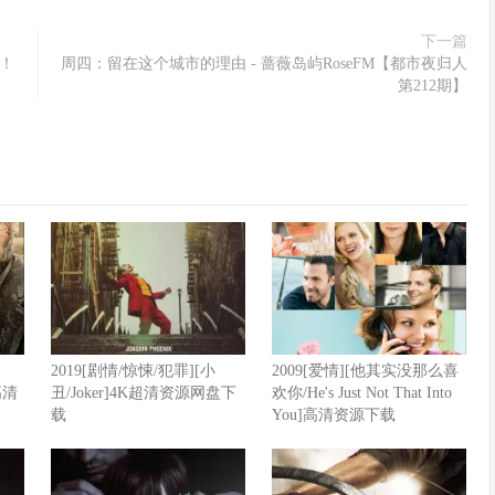
下一篇
领！
周四：留在这个城市的理由 - 蔷薇岛屿RoseFM【都市夜归人
第212期】
2019[剧情/惊悚/犯罪][小
2009[爱情][他其实没那么喜
P高清
丑/Joker]4K超清资源网盘下
欢你/He's Just Not That Into
载
You]高清资源下载