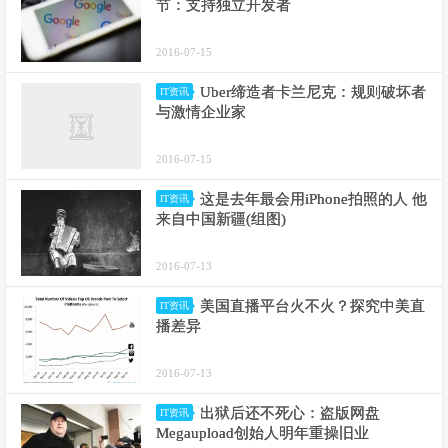
节：支持独立开发者
2016-07-15
Uber缔造者卡兰尼克：规则破坏者
IT资讯
与激情企业家
2016-07-15
这是去年最会用iPhone拍照的人 他
IT资讯
来自中国新疆(组图)
2016-07-13
美国直播平台火不火？探究中美直
IT资讯
播差异
2016-07-13
出狱后还不死心：盗版网盘
IT资讯
Megaupload创始人明年重操旧业