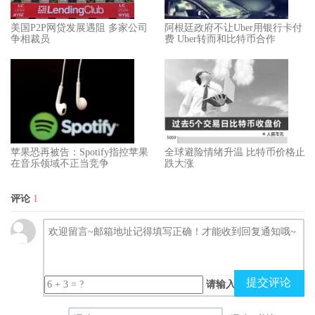
美国P2P网贷发展遇阻 多家公司
阿根廷政府不让Uber用银行卡付
争相裁员
费 Uber转而和比特币合作
苹果恐再被告：Spotify指控苹果
全球避险情绪升温 比特币价格止
在音乐领域不正当竞争
跌大涨
评论
1
提交评论
请输入（计算结果）