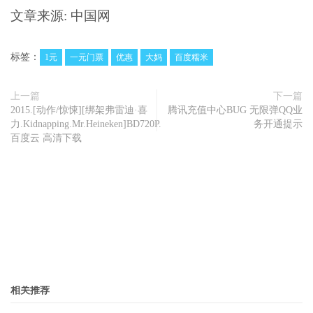
文章来源: 中国网
标签：
1元
一元门票
优惠
大妈
百度糯米
上一篇
下一篇
2015.[动作/惊悚][绑架弗雷迪·喜
腾讯充值中心BUG 无限弹QQ业
力.Kidnapping.Mr.Heineken]BD720P.
务开通提示
百度云 高清下载
相关推荐