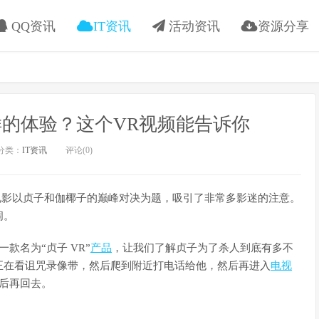
QQ资讯
IT资讯
活动资讯
资源分享
的体验？这个VR视频能告诉你
分类：
IT资讯
评论(0)
电影以贞子和伽椰子的巅峰对决为题，吸引了非常多影迷的注意。
闹。
一款名为“贞子 VR”
产品
，让我们了解贞子为了杀人到底有多不
正在看诅咒录像带，然后爬到附近打电话给他，然后再进入
电视
作后再回去。