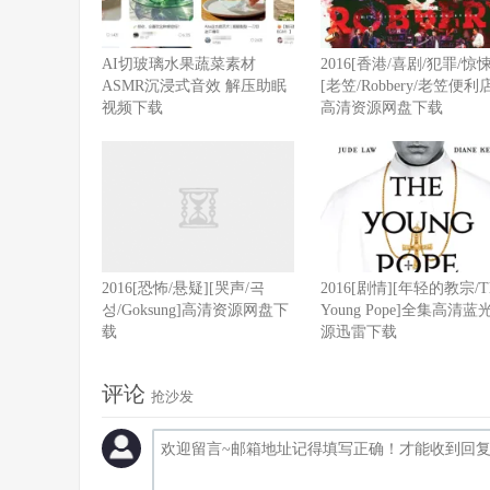
​​AI切玻璃水果蔬菜素材
2016[香港/喜剧/犯罪/惊悚
ASMR沉浸式音效 解压助眠
[老笠/Robbery/老笠便利
视频下载
高清资源网盘下载
2016[恐怖/悬疑][哭声/곡
2016[剧情][年轻的教宗/T
성/Goksung]高清资源网盘下
Young Pope]全集高清蓝
载
源迅雷下载
评论
抢沙发