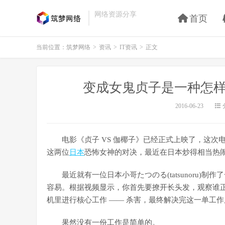
网络资源分享
首页
当前位置：
筑梦网络
>
资讯
>
IT资讯
>
正文
变成女鬼贞子是一种怎样
2016-06-23
电影《贞子 VS 伽椰子》已经正式上映了，这次
这两位
日本
恐怖女神的对决，最近在日本炒得相当热
最近就有一位日本小哥たつのる(tatsunoru)制作了
容易。根据视频显示，你首先要撩开长头发，观察谁
机里进行核心工作 —— 杀害，最终解决完这一单工
果然没有一份工作是简单的。