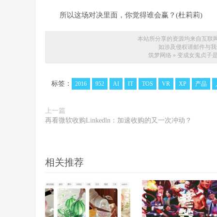
所以这场对决里面，你觉得谁会赢？(杜莉莉)
本站所分享的资源均来自互联
如涉及侵权请邮件与我们联系
筑梦网络
»
变成女鬼贞子是
标签：
2016
952
AI
IT
TOS
VR
XP
产品
上一篇
再看微软收购Linkedln：加速收购的又一次冲动？
相关推荐