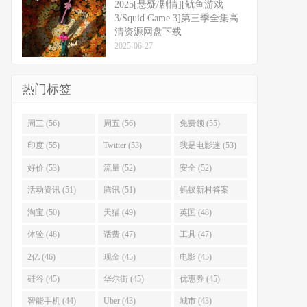
2025[悬疑/剧情][鱿鱼游戏
3/Squid Game 3]第三季全集高
清资源网盘下载
2025-06-27
热门标签
周三 (56)
周五 (56)
免费领 (55)
印度 (55)
Twitter (53)
我是电影迷 (53)
好价 (53)
流量 (52)
安全 (52)
活动资讯 (51)
腾讯 (51)
蚂蚁新村答案
(51)
淘宝 (50)
天猫 (49)
英国 (48)
体验 (48)
话费 (47)
工具 (47)
2亿 (46)
现金 (45)
电影 (45)
硅谷 (45)
华尔街 (45)
优惠券 (45)
智能手机 (44)
Uber (43)
城市 (43)