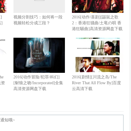
]
视频分割技巧：如何将一段
2016[动作/喜剧][鼹鼠之歌
店]
视频轻松分成三段？
2：香港狂骚曲/土竜の唄 香
港狂騒曲]高清资源网盘下载
he
2016[动作冒险/犯罪/科幻]
2016[剧情][川流之岛/The
光资
[豺狼之吻/Incorporated]全集
River That All Flow By]百度
高清资源网盘下载
云高清下载