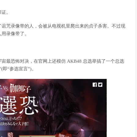
保证。
诅咒录像带的人，会被从电视机里爬出来的贞子杀害。不过现
人用录像带了。
恐怖对决，在官网上还模仿 AKB48 总选举搞了一个总选
即“参选宣言”)。