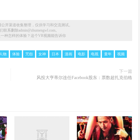
网公开渠道收集整理，仅供学习和交流测试。
删除admin@zhumengwl.com。
一种怎样的体验？这个VR视频能告诉你
人物
体验
咒怨
女神
日本
漫画
电影
电视
童年
视频
下一篇
风投大亨蒂尔连任Facebook股东：票数超扎克伯格