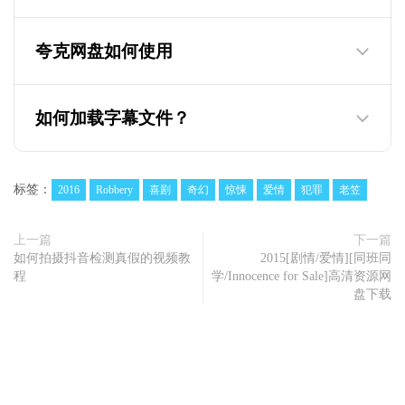
夸克网盘如何使用
为什么迅雷云盘的视频只有两分钟，教你如
何观看下载完整版
如何加载字幕文件？
标签：
2016
Robbery
喜剧
奇幻
惊悚
爱情
犯罪
老笠
上一篇
下一篇
如何拍摄抖音检测真假的视频教
2015[剧情/爱情][同班同
程
学/Innocence for Sale]高清资源网
盘下载