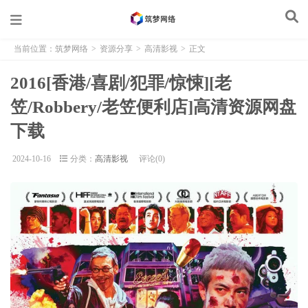
当前位置：
筑梦网络
>
资源分享
>
高清影视
>
正文
2016[香港/喜剧/犯罪/惊悚][老
笠/Robbery/老笠便利店]高清资源网盘
下载
2024-10-16
分类：
高清影视
评论(0)