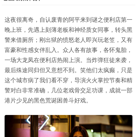
这夜很离奇，自认废青的阿平来到谜之便利店第一
晚上班，先遇上刻薄老板和神经质女同事，转头黑
警来借厕所；刚出狱的愤怒老人即兴玩老笠，又有
富豪和性感女伴乱入。众人各有故事，各怀鬼胎，
一场大龙凤在便利店热闹上演。当炸弹狂徒来袭，
最后殊途同归但又意想不到。笑他们太疯癫，只是
这个城市病了我们看不穿，导演火火掌控节奏和精
警对白非常准确，几位老戏骨交足功课，成就一部
港片少见的黑色荒诞困兽斗好戏。