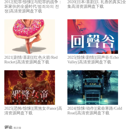
2012[犯罪/惊悚][与犯罪的战争：
2020[日本/喜剧][L 礼香的真实]全
坏家伙的全盛时代/범죄와의 전
集高清资源网盘下载
쟁]高清资源网盘下载
2021[剧情/喜剧][红色火箭/Red
2025[惊悚/剧情][回声谷/Echo
Rocket]高清资源网盘下载
Valley]高清资源网盘下载
2025[恐怖/惊悚][黑煞女/Panor]高
2024[惊悚/动作][索命寒路/Cold
清资源网盘下载
Road]高清资源网盘下载
评论
抢沙发