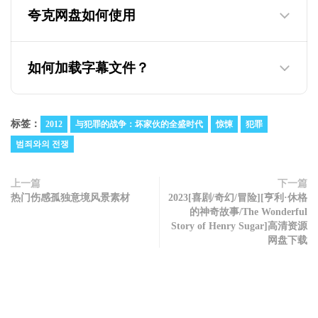
夸克网盘如何使用
为什么迅雷云盘的视频只有两分钟，教你如
何观看下载完整版
如何加载字幕文件？
标签：
2012
与犯罪的战争：坏家伙的全盛时代
惊悚
犯罪
범죄와의 전쟁
上一篇
下一篇
热门伤感孤独意境风景素材
2023[喜剧/奇幻/冒险][亨利·休格
的神奇故事/The Wonderful
Story of Henry Sugar]高清资源
网盘下载