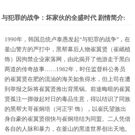
与犯罪的战争：坏家伙的全盛时代 剧情简介:
1990年，韩国总统卢泰愚发起“与犯罪的战争”，在
釜山警方的严打中，黑帮幕后人物崔翼贤（崔岷植
饰）因拘禁企业家落网，由此揭开了他游走于黑白
两道的传奇故事……1982年，时任监督科公务员
的崔翼贤在肥的流油的海关如鱼得水，但上司在遭
到举报之际将崔翼贤推出背黑锅。前途晦暗的崔翼
贤孤注一掷做起对日的毒品生意，得以结识了同族
的黑帮大哥崔炯培（河正宇 饰），以崔氏望族出
身自豪的崔翼贤很快与崔炯培结为同盟。二人凭借
各自的人脉和暴力，在釜山的黑道世界创出天地。