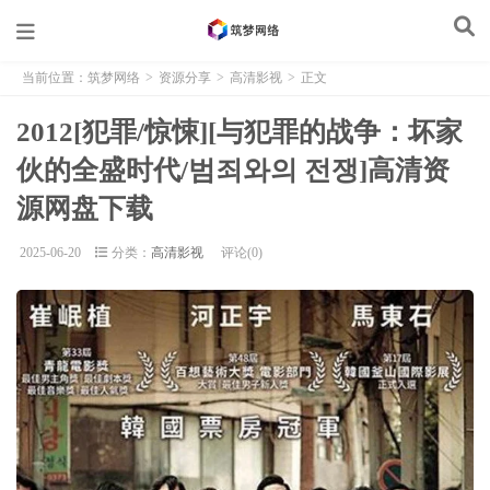
当前位置：
筑梦网络
>
资源分享
>
高清影视
>
正文
2012[犯罪/惊悚][与犯罪的战争：坏家
伙的全盛时代/범죄와의 전쟁]高清资
源网盘下载
2025-06-20
分类：
高清影视
评论(0)