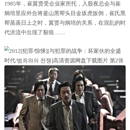
1985年，崔翼贤受企业家所托，入股夜总会与崔
炯培里应外合将釜山黑帮头目金坂虎扳倒，崔氏黑
帮蒸蒸日上之时，翼贤与炯培的关系，在混乱的时
代洪流中出现了裂痕……