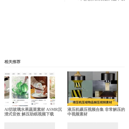
相关推荐
​​AI切玻璃水果蔬菜素材 ASMR沉
液压机碾压视频合集 非常解压的
浸式音效 解压助眠视频下载
中视频素材