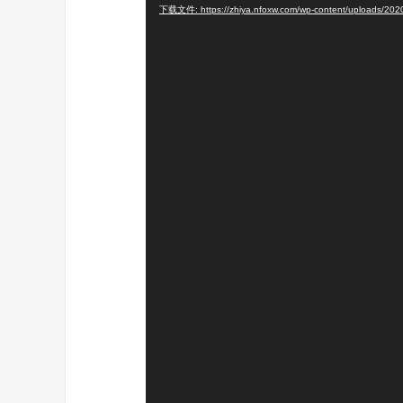
下载文件: https://zhiya.nfoxw.com/wp-content/uploads/2
播
放
器