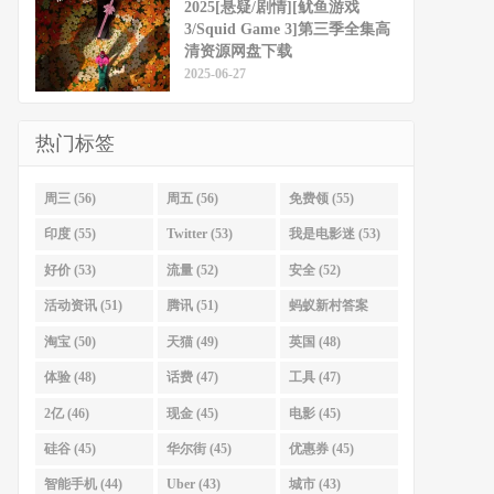
2025[悬疑/剧情][鱿鱼游戏
3/Squid Game 3]第三季全集高
清资源网盘下载
2025-06-27
热门标签
周三 (56)
周五 (56)
免费领 (55)
印度 (55)
Twitter (53)
我是电影迷 (53)
好价 (53)
流量 (52)
安全 (52)
活动资讯 (51)
腾讯 (51)
蚂蚁新村答案
(51)
淘宝 (50)
天猫 (49)
英国 (48)
体验 (48)
话费 (47)
工具 (47)
2亿 (46)
现金 (45)
电影 (45)
硅谷 (45)
华尔街 (45)
优惠券 (45)
智能手机 (44)
Uber (43)
城市 (43)