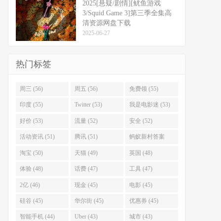
2025[悬疑/剧情][鱿鱼游戏
3/Squid Game 3]第三季全集高
清资源网盘下载
2025-06-27
热门标签
周三 (56)
周五 (56)
免费领 (55)
印度 (55)
Twitter (53)
我是电影迷 (53)
好价 (53)
流量 (52)
安全 (52)
活动资讯 (51)
腾讯 (51)
蚂蚁新村答案
(51)
淘宝 (50)
天猫 (49)
英国 (48)
体验 (48)
话费 (47)
工具 (47)
2亿 (46)
现金 (45)
电影 (45)
硅谷 (45)
华尔街 (45)
优惠券 (45)
智能手机 (44)
Uber (43)
城市 (43)