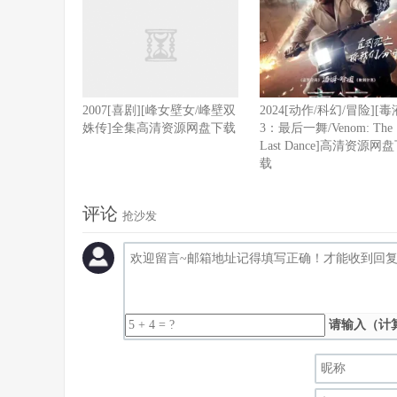
2007[喜剧][峰女壁女/峰壁双
2024[动作/科幻/冒险][毒
姝传]全集高清资源网盘下载
3：最后一舞/Venom: The
Last Dance]高清资源网
载
评论
抢沙发
请输入（计