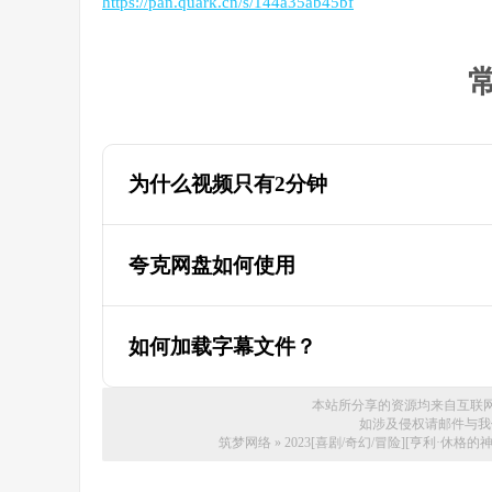
https://pan.quark.cn/s/144a35ab45bf
为什么视频只有2分钟
为什么迅雷云盘的视频只有两分钟，教
夸克网盘如何使用
如何加载字幕文件？
本站所分享的资源均来自互联
如涉及侵权请邮件与我们联系
筑梦网络
»
2023[喜剧/奇幻/冒险][亨利·休格的神奇故事