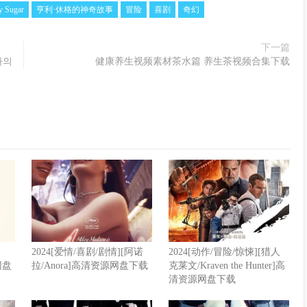
y Sugar
亨利·休格的神奇故事
冒险
喜剧
奇幻
下一篇
와의
健康养生视频素材茶水篇 养生茶视频合集下载
2024[爱情/喜剧/剧情][阿诺
2024[动作/冒险/惊悚][猎人
网盘
拉/Anora]高清资源网盘下载
克莱文/Kraven the Hunter]高
清资源网盘下载