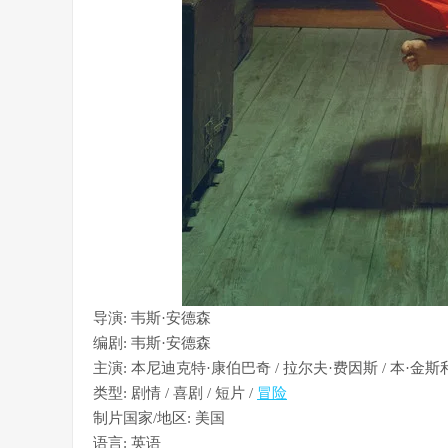
导演: 韦斯·安德森
编剧: 韦斯·安德森
主演: 本尼迪克特·康伯巴奇 / 拉尔夫·费因斯 / 本·金斯利
类型: 剧情 / 喜剧 / 短片 /
冒险
制片国家/地区: 美国
语言: 英语