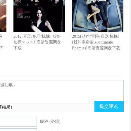
液
2012[喜剧/犯罪/惊悚][捉奸
2015[动作/冒险/喜剧/惊悚]
侦探/간기남]高清资源网盘
[我的亲密敌人/Intimate
盘下
下载
Enemies]高清资源网盘下载
提交评论
算结果）
昵称 (必填)