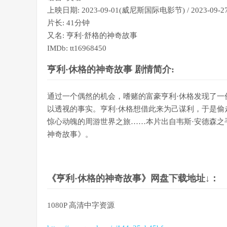
上映日期: 2023-09-01(威尼斯国际电影节) / 2023-09-
片长: 41分钟
又名: 亨利·舒格的神奇故事
IMDb: tt16968450
亨利·休格的神奇故事 剧情简介:
通过一个偶然的机会，嗜赌的富豪亨利·休格发现了
以透视的事实。亨利·休格想借此来为己谋利，于是
惊心动魄的周游世界之旅……本片出自韦斯·安德森之
神奇故事》。
《亨利·休格的神奇故事》网盘下载地址↓：
1080P 高清中字资源