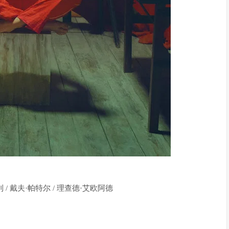
 / 戴夫·帕特尔 / 理查德·艾欧阿德