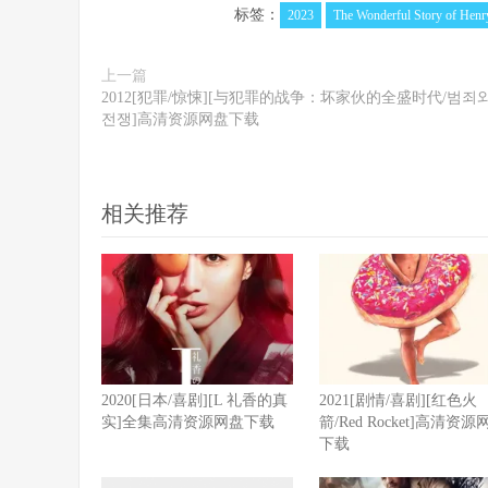
标签：
2023
The Wonderful Story of Henr
上一篇
2012[犯罪/惊悚][与犯罪的战争：坏家伙的全盛时代/범죄
전쟁]高清资源网盘下载
相关推荐
2020[日本/喜剧][L 礼香的真
2021[剧情/喜剧][红色火
实]全集高清资源网盘下载
箭/Red Rocket]高清资源
下载