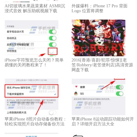
​​AI切玻璃水果蔬菜素材 ASMR沉
外媒爆料：​​iPhone 17 Pro 背面
浸式音效 解压助眠视频下载
Logo 位置将调整​​
iPhone字符预览怎么关闭？简单
2016[香港/喜剧/犯罪/惊悚][老
易懂的关闭教程来了！
笠/Robbery/老笠便利店]高清资源
网盘下载
苹果iPhone 8照片自动备份教程：
苹果iPhone 8运动跟踪功能如何开
轻松实现照片自动存储备份方法
启？详细开启方法大全