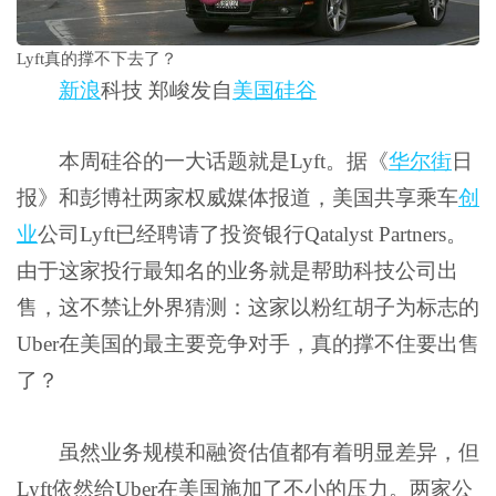
Lyft真的撑不下去了？
新浪
科技 郑峻发自
美国
硅谷
本周硅谷的一大话题就是Lyft。据《
华尔街
日
报》和彭博社两家权威媒体报道，美国共享乘车
创
业
公司Lyft已经聘请了投资银行Qatalyst Partners。
由于这家投行最知名的业务就是帮助科技公司出
售，这不禁让外界猜测：这家以粉红胡子为标志的
Uber在美国的最主要竞争对手，真的撑不住要出售
了？
虽然业务规模和融资估值都有着明显差异，但
Lyft依然给Uber在美国施加了不小的压力。两家公