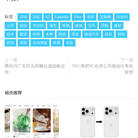
标签：
2016
20亿
AI
LinkedIn
Uber
丰田
互联网
以色列
公司
创业
华尔街
城市
奔驰
媒体
宝马
导航
微软
技术
新浪
时间
未来
游戏
现金
电动汽车
硅谷
福特
科技
美国
自动驾驶
苹果
谷歌
上一篇
下一篇
腾讯与广告巨头阳狮达成战略合
NEC将把PC合资公司股份出售给
作
联想
相关推荐