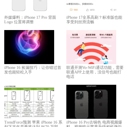
外媒爆料：​​iPhone 17 Pro 背面
iPhone 17全系高刷？标准版也能
Logo 位置将调整​​
享受到丝滑流畅
iPhone 16 捡漏技巧：让你错过首
联通开测Vo-WiFi通话功能，需要
发也能轻松入手
联通APP上使用，没信号也能打
电话
TrendForce预测 苹果 iPhone 16 系
iPhone 16 Pro古铜色 电商视频爆
列下半年产量将达到 8670 万部
料，视频暗示苹果升级相机微距