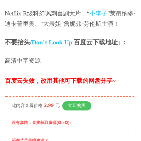
Netflix R级科幻讽刺喜剧大片，“
小李子
”莱昂纳多·
迪卡普里奥、“大表姐”詹妮弗·劳伦斯主演！
不要抬头/
Don’t Look Up
百度云下载地址↓：
高清中字资源
百度云失效，改用其他可下载的网盘分享~
2.99
此内容查看价格
元
立即购买
没有套路，直接获取资源(✪ω✪)↑
还在苦苦寻找资源？