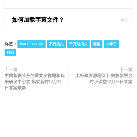
为什么迅雷云盘的视频只有两分钟，教你如
何观看下载完整版
如何加载字幕文件？
标签：
Don't Look Up
不要抬头
千万别抬头
喜剧
小李子
科幻
上一篇
下一篇
中国紫斑牡丹的重要发祥地和栽
太极拳发源地位于 蚂蚁新村乡
培研发中心在 蚂蚁新村12月27
村小课堂12月28日答案
日答案最新