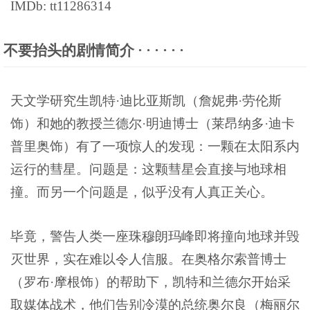
IMDb: tt11286314
不要抬头的剧情简介 · · · · · ·
天文学研究生凯特·迪比亚斯凯（詹妮弗·劳伦斯
饰）和她的教授兰德尔·明迪博士（莱昂纳多·迪卡
普里奥饰）有了一项惊人的发现：一颗在太阳系内
运行的彗星。问题是：这颗彗星会直接与地球相
撞。而另一个问题是，似乎没有人真正关心。
毕竟，警告人类一座珠穆朗玛峰即将撞向地球并毁
灭世界，实在难以令人信服。在奥格尔索普博士
（罗布·摩根饰）的帮助下，凯特和兰德尔开始采
取媒体战术，他们告别冷漠的总统奥尔良（梅丽尔