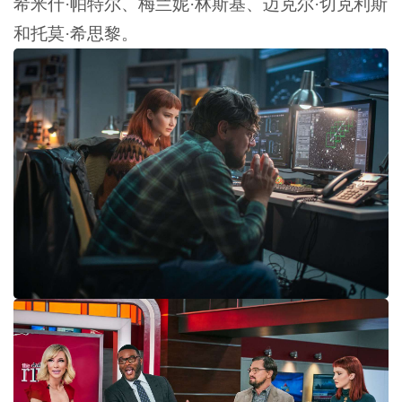
希米什·帕特尔、梅兰妮·林斯基、迈克尔·切克利斯
和托莫·希思黎。