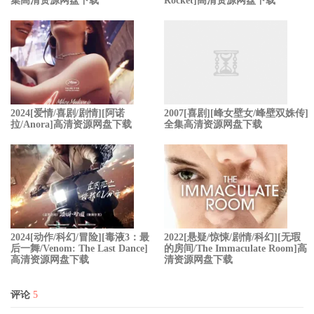
集高清资源网盘下载
Rocket]高清资源网盘下载
2024[爱情/喜剧/剧情][阿诺
2007[喜剧][峰女壁女/峰壁双姝传]
拉/Anora]高清资源网盘下载
全集高清资源网盘下载
2024[动作/科幻/冒险][毒液3：最
2022[悬疑/惊悚/剧情/科幻][无瑕
后一舞/Venom: The Last Dance]
的房间/The Immaculate Room]高
高清资源网盘下载
清资源网盘下载
评论
5