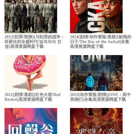
2012[犯罪/惊悚][与犯罪的战争：
2024[剧情/动作冒险/悬疑][豺狼的
坏家伙的全盛时代/범죄와의 전
日子/The Day of the Jackal]全集
쟁]高清资源网盘下载
高清资源网盘下载
2021[剧情/喜剧][红色火箭/Red
2025[动作冒险/剧情][ONE：高中
Rocket]高清资源网盘下载
英雄们]全集高清资源网盘下载