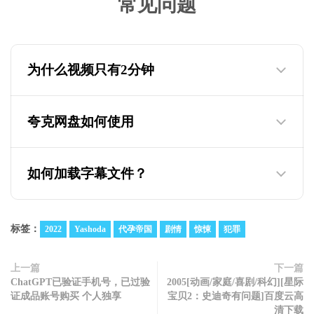
常见问题
为什么视频只有2分钟
夸克网盘如何使用
为什么迅雷云盘的视频只有两分钟，教你如
何观看下载完整版
如何加载字幕文件？
标签：
2022
Yashoda
代孕帝国
剧情
惊悚
犯罪
上一篇
下一篇
ChatGPT已验证手机号，已过验
2005[动画/家庭/喜剧/科幻][星际
证成品账号购买 个人独享
宝贝2：史迪奇有问题]百度云高
清下载