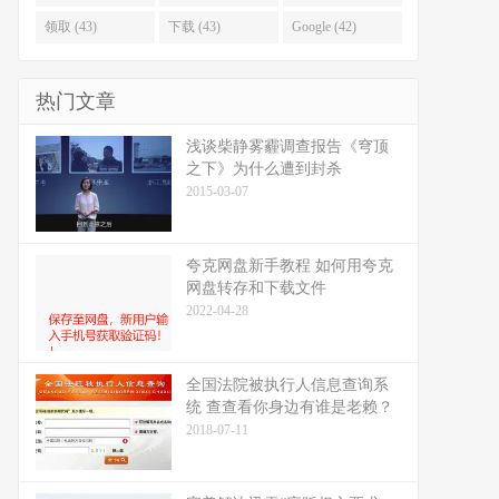
领取 (43)
下载 (43)
Google (42)
热门文章
浅谈柴静雾霾调查报告《穹顶
之下》为什么遭到封杀
2015-03-07
夸克网盘新手教程 如何用夸克
网盘转存和下载文件
2022-04-28
全国法院被执行人信息查询系
统 查查看你身边有谁是老赖？
2018-07-11