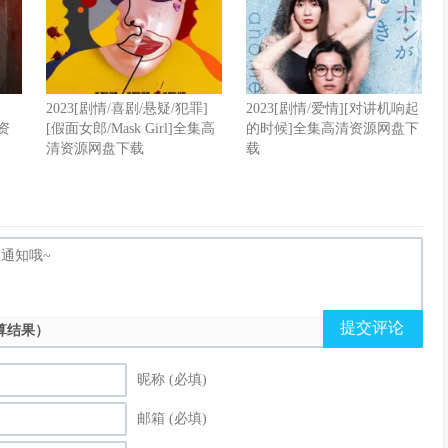
2023[剧情/喜剧/悬疑/犯罪]
2023[剧情/爱情][对讲机响起
清资
[假面女郎/Mask Girl]全集高
的时候]全集高清资源网盘下
清资源网盘下载
载
提交评论
算结果）
昵称 (必填)
邮箱 (必填)