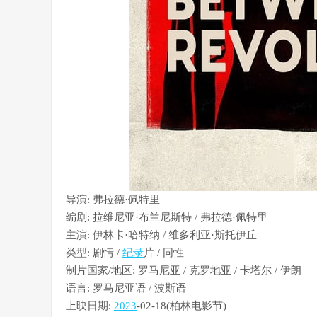
导演: 弗拉德·佩特里
编剧: 拉维尼亚·布兰尼斯特 / 弗拉德·佩特里
主演: 伊林卡·哈特纳 / 维多利亚·斯托伊丘
类型: 剧情 /
纪录
片 / 同性
制片国家/地区: 罗马尼亚 / 克罗地亚 / 卡塔尔 / 伊朗
语言: 罗马尼亚语 / 波斯语
上映日期:
2023
-02-18(柏林电影节)