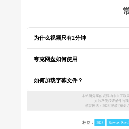
为什么视频只有2分钟
为什么迅雷云盘的视频只有两分钟，教
夸克网盘如何使用
如何加载字幕文件？
本站所分享的资源均来自互联
如涉及侵权请邮件与我们联系
筑梦网络
»
2023[纪录][革命之
标签：
2023
Between Revol