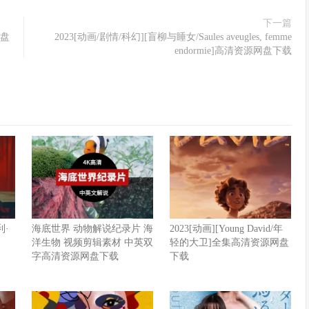
下一篇
网盘
2023[动画/剧情/科幻][盲柳与睡女/Saules aveugles, femme
endormie]高清资源网盘下载
利·
海底世界 动物解说纪录片 海
2023[动画][Young David/年
洋生物 视频剪辑素材 中英双
轻的大卫]全集高清资源网盘
字高清资源网盘下载
下载