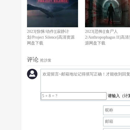
2023[惊悚/动作][寂静计
2023[恐怖][食尸人
划/Project Silence]高清资源
2/Anthropophagus II]高
网盘下载
源网盘下载
评论
抢沙发
请输入（计