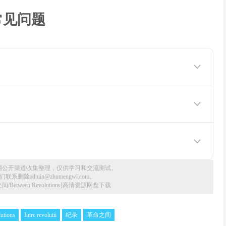
常见问题
你如何观看下载完整版
网公开渠道收集整理，仅供学习和交流测试。
删除admin@zhumengwl.com。
间/Between Revolutions]高清资源网盘下载
utions
Intre revolutii
纪录
革命之间