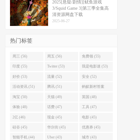
2025[悬疑/剧情][鱿鱼游戏
3/Squid Game 3]第三季全集高
清资源网盘下载
2025-06-27
热门标签
周三 (56)
周五 (56)
免费领 (55)
印度 (55)
Twitter (53)
我是电影迷 (53)
好价 (53)
流量 (52)
安全 (52)
活动资讯 (51)
腾讯 (51)
蚂蚁新村答案
(51)
淘宝 (50)
天猫 (49)
英国 (48)
体验 (48)
话费 (47)
工具 (47)
2亿 (46)
现金 (45)
电影 (45)
硅谷 (45)
华尔街 (45)
优惠券 (45)
智能手机 (44)
Uber (43)
城市 (43)