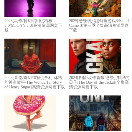
2025[动作/科幻/惊悚][梅根
2025[悬疑/剧情][鱿鱼游戏3/Squid
2.0/M3GAN 2.0]高清资源网盘下
Game 3]第三季全集高清资源网盘
载
下载
2023[喜剧/奇幻/冒险][亨利·休格
2024[剧情/动作冒险/悬疑][豺狼的
的神奇故事/The Wonderful Story
日子/The Day of the Jackal]全集高
of Henry Sugar]高清资源网盘下载
清资源网盘下载