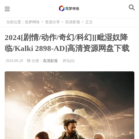
当前位置：
筑梦网络
>
资源分享
>
高清影视
>
正文
2024[剧情/动作/奇幻/科幻][毗湿奴降
临/Kalki 2898-AD]高清资源网盘下载
2024-09-20
分类：
高清影视
评论(0)