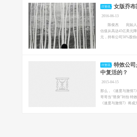
女版乔布
IT资讯
2016-06-13
陈俊杰 宛如人生传
估值从高达45亿美元
元，持有公司50%股
特效公司
IT资讯
中复活的？
2015-04-15
那么，《速度与激情7
哥哥当“替身”补拍 
《速度与激情7》将成为