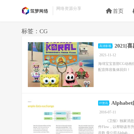
网络资源分享
首页
标签：CG
2021
高清影视
2021-11-12
海绵宝宝首部CG动画衍
配音阵容集体回归！
Alpha
IT资讯
2016-07-11
《卫报》独家消息：资料
件Flow，以帮助该市升
谷歌 母公司Alphab...