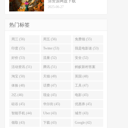
清资源网盘下载
2025-06-27
热门标签
周三 (56)
周五 (56)
免费领 (55)
印度 (55)
Twitter (53)
我是电影迷 (53)
好价 (53)
流量 (52)
安全 (52)
活动资讯 (51)
腾讯 (51)
蚂蚁新村答案
(51)
淘宝 (50)
天猫 (49)
英国 (48)
体验 (48)
话费 (47)
工具 (47)
2亿 (46)
现金 (45)
电影 (45)
硅谷 (45)
华尔街 (45)
优惠券 (45)
智能手机 (44)
Uber (43)
城市 (43)
领取 (43)
下载 (43)
Google (42)