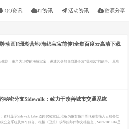
QQ资讯
IT资讯
活动资讯
资源分享
[喜剧/动画][珊瑚营地/海绵宝宝前传]全集百度云高清下载
生剧，主角为10岁的海绵宝宝，讲述其参加住宿夏令营“珊瑚营”的故事。 ​原班
bet的秘密分支Sidewalk：致力于改善城市交通系统
显示Sidewalk Labs(道路实验室)正准备为俄亥俄州哥伦布市接入云服务软
级公交系统及停车服务。根据《卫报》获得的邮件和文档信息，Sidewalk Labs是