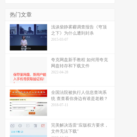
热门文章
浅谈柴静雾霾调查报告《穹顶
之下》为什么遭到封杀
2015-03-07
夸克网盘新手教程 如何用夸克
网盘转存和下载文件
2022-04-28
全国法院被执行人信息查询系
统 查查看你身边有谁是老赖？
2018-07-11
完美解决迅雷“应版权方要求，
文件无法下载”