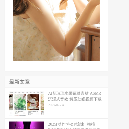
最新文章
​​AI切玻璃水果蔬菜素材 ASMR
沉浸式音效 解压助眠视频下载
2025-07-04
2025[动作/科幻/惊悚][梅根