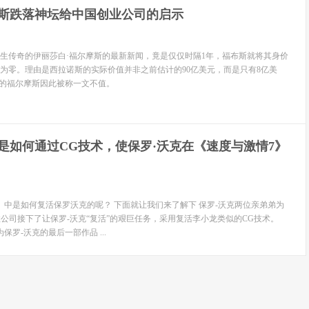
斯跌落神坛给中国创业公司的启示
奇的伊丽莎白·福尔摩斯的最新新闻，竟是仅仅时隔1年，福布斯就将其身价
降为零。理由是西拉诺斯的实际价值并非之前估计的90亿美元，而是只有8亿美
份的福尔摩斯因此被称一文不值。
是如何通过CG技术，使保罗·沃克在《速度与激情7》
》中是如何复活保罗沃克的呢？ 下面就让我们来了解下 保罗-沃克两位亲弟弟为
特效公司接下了让保罗-沃克“复活”的艰巨任务，采用复活李小龙类似的CG技术。
保罗-沃克的最后一部作品 ...