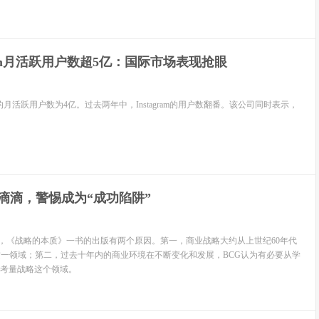
gram月活跃用户数超5亿：国际市场表现抢眼
月的月活跃用户数为4亿。过去两年中，Instagram的用户数翻番。该公司同时表示，
。
滴滴，警惕成为“成功陷阱”
es表示，《战略的本质》一书的出版有两个原因。第一，商业战略大约从上世纪60年代
这一领域；第二，过去十年内的商业环境在不断变化和发展，BCG认为有必要从学
考量战略这个领域。