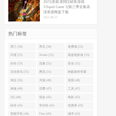
2025[悬疑/剧情][鱿鱼游戏
3/Squid Game 3]第三季全集高
清资源网盘下载
2025-06-27
热门标签
周三 (56)
周五 (56)
免费领 (55)
印度 (55)
Twitter (53)
我是电影迷 (53)
好价 (53)
流量 (52)
安全 (52)
活动资讯 (51)
腾讯 (51)
蚂蚁新村答案
(51)
淘宝 (50)
天猫 (49)
英国 (48)
体验 (48)
话费 (47)
工具 (47)
2亿 (46)
现金 (45)
电影 (45)
硅谷 (45)
华尔街 (45)
优惠券 (45)
智能手机 (44)
Uber (43)
城市 (43)