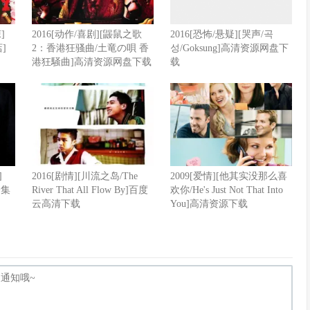
]
2016[动作/喜剧][鼹鼠之歌
2016[恐怖/悬疑][哭声/곡
店]
2：香港狂骚曲/土竜の唄 香
성/Goksung]高清资源网盘下
港狂騒曲]高清资源网盘下载
载
]
2016[剧情][川流之岛/The
2009[爱情][他其实没那么喜
全集
River That All Flow By]百度
欢你/He's Just Not That Into
云高清下载
You]高清资源下载