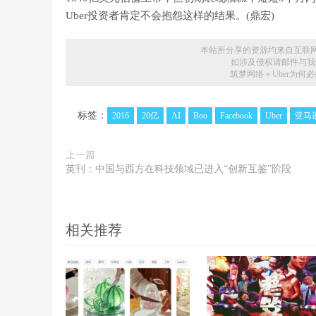
Uber投资者肯定不会抱怨这样的结果。(鼎宏)
本站所分享的资源均来自互联
如涉及侵权请邮件与我们联系
筑梦网络
»
Uber为
标签：
2016
20亿
AI
Boo
Facebook
Uber
亚马
上一篇
英刊：中国与西方在科技领域已进入“创新互鉴”阶段
相关推荐