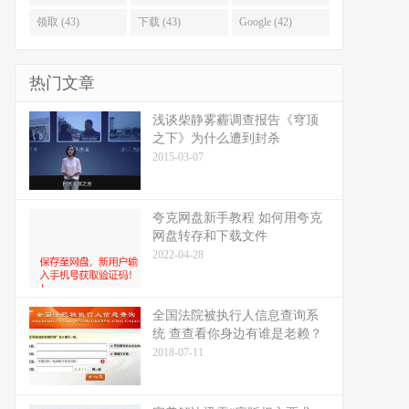
领取 (43)
下载 (43)
Google (42)
热门文章
浅谈柴静雾霾调查报告《穹顶
之下》为什么遭到封杀
2015-03-07
夸克网盘新手教程 如何用夸克
网盘转存和下载文件
2022-04-28
全国法院被执行人信息查询系
统 查查看你身边有谁是老赖？
2018-07-11