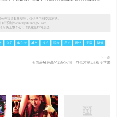
网公开渠道收集整理，仅供学习和交流测试。
删除admin@zhumengwl.com。
何必须尽快上市？公司增长速度即将放缓
逊
公司
华尔街
城市
技术
现金
用户
网络
美国
降低
下一篇
美国薪酬最高的25家公司：谷歌才第5压根没苹果