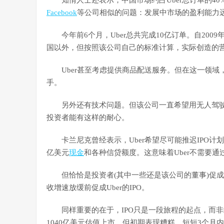
知情人士还表示，中国市场约占Uber总订单的40%
Facebook
等公司相似的问题：发展中市场的盈利能力
今年前6个月，Uber总共完成10亿订单。自200
国以外，但按照该公司自己的标准计算，实际创造的
Uber甚至考虑提供商品配送服务。但在这一领域，
手。
另外还有技术问题。但该公司一直希望用无人驾驶
投资者能有这样的耐心。
卡兰尼克曾经表示，Uber希望尽可能推迟IPO计
亿美元
现金
和各种信贷额度。这意味着Uber不需要
但恰恰是投资者(其中一些还是该公司的董事)促成了
收增速放缓前促成Uber的IPO。
同样重要的在于，IPO只是一段旅程的起点，而非终点。
1040亿美元估值上市，但初期表现糟糕，短短3个月内损