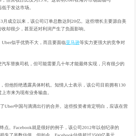
，但营收占比仅为15%。这表明Uber在海外市场面临与
远低于发达市场。
9年3月成立以来，该公司订单总数达到20亿。这些增长主要源自美
营收却很少，甚至还对利润产生了负面影响。
Uber似乎优势不大，而且要面临
亚马逊
等实力更强大的竞争对
汽车替换司机，但可能需要几十年才能最终实现，只有很少的
划，但他拒绝透露具体时机。知情人士表示，该公司目前拥有130
通过上市来为现有业务输血。
Uber中国与滴滴出行的合并。这些投资者肯定明白，应该在营
Facebook就是很好的例子，该公司2012年以创纪录的
失了半数估值。但如今，Facebook估值超过3500亿美元。