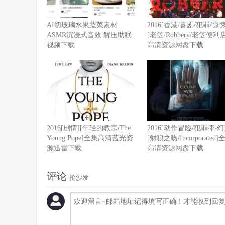
​​AI切玻璃水果蔬菜素材
2016[香港/喜剧/犯罪/惊悚
ASMR沉浸式音效 解压助眠
[老笠/Robbery/老笠便利
视频下载
高清资源网盘下载
2016[剧情][年轻的教宗/The
2016[动作冒险/犯罪/科幻
Young Pope]全集高清蓝光资
[豺狼之吻/Incorporated]
源迅雷下载
高清资源网盘下载
评论
抢沙发