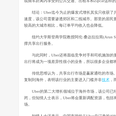
或骑车距离内享受到公共交通、出租车和Zipcar这样
结论：Uber迄今为止的爆发式增长其实只收获了
速度，该公司需要渗透郊区和二线城市。那里的居民
较高的大城市相比，每订单平均收入也会降低。
纽约大学斯登商学院教授阿伦·桑达拉拉简(Arun Su
撑共享出行服务。
与此同时，Uber还将面临竞争对手和司机施加的
出行将成为一项差异性很小的业务，所以很多企业都
传统思维认为，共享出行市场是赢家通吃的市场。但
复制到海外，表明该行业的主要进入门槛并非
技术
，
Uber的第二大增长领域位于海外市场，该公司已经
闭，但知情人士表示，Uber将会重新调配资源，包括
场。